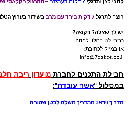
לחצי כאן ותרגלי
7 דקות בעמידה
– התרגול הקלאסי של
רוצה לתרגל
7 דקות
ביחד עם מרב
בשידור
בערוץ הטלוי
יש לך שאלה? בקשה?
כתבי לנו בחלון למטה
או במייל לכתובת:
info@7dakot.co.il
חבילת התכנים לחברת
מועדון
ריבת חלב
במסלול
"
אשה עובדת
":
מדריך וידאו: המדריך השלם לבטן שטוחה