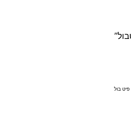
יט בול