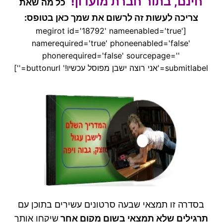
חינם, בתור חברת מועדון!
כל מה שאת
צריכה לעשות זה לרשום את שמך כאן בטופס:
[megirot id='18792' nameenabled='true'
namerequired='true' phoneenabled='false'
phonerequired='false' sourcepage=''
submitlabel='אני רוצה ישבן מפוסל עכשיו!' buttonurl='']
בסדרה זו תמצאי שבעה סרטונים עשירים בתוכן עם
תרגילים שלא תמצאי בשום מקום אחר
שיקחו אותך