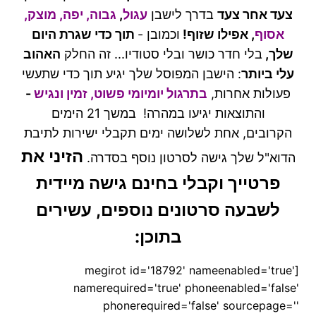
צעד אחר צעד
בדרך לישבן
עגול
,
גבוה, יפה, מוצק,
אסוף
, אפילו שזוף!
וכמובן -
תוך כדי שגרת היום
שלך,
בלי חדר כושר ובלי סטודיו...
זה החלק
האהוב
עלי ביותר
:
הישבן המפוסל שלך יגיע תוך כדי שתעשי
פעולות אחרות,
בתרגול יומיומי פשוט, זמין ונגיש
-
והתוצאות יגיעו במהרה!
במשך
21 הימים
הקרובים,
אחת לשלושה ימים תקבלי
ישירות לתיבת
הזיני את
הדוא"ל שלך גישה לסרטון נוסף בסדרה
.
פרטייך
וקבלי בחינם גישה מיידית
לשבעה סרטונים נוספים
,
עשירים
בתוכן
:
[megirot id='18792' nameenabled='true'
namerequired='true' phoneenabled='false'
phonerequired='false' sourcepage=''