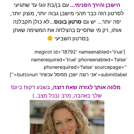
הישבן והירך הפנימי...
עם בן/בת זוג!
עד שתגיעי
לסרטון הזה כבר תהני מישבן גבוה יותר, מוצק יותר,
יפה יותר...
יש גם
סרטון בונוס
...לא כולן תקבלנה
אותו
,
רק מי שתסיים בהצלחה את המשימה שאתן
בסרטון השביעי
[megirot id='18792' nameenabled='true'
namerequired='true' phoneenabled='false'
phonerequired='false' sourcepage=''
submitlabel='אני רוצה ישבן מפוסל עכשיו!' buttonurl='']
מלווה אותך לגזרה שאת רוצה,
בשבע דקות ביום!
שלך באהבה, מרב (בכל מצב..)