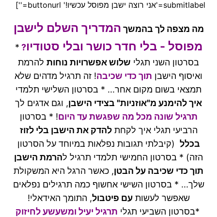
submitlabel='אני רוצה ישבן מפוסל עכשיו!' buttonurl='']
המדריך השלם לישבן
מה מצפה לך בהמשך
מפוסל - בלי חדר כושר ובלי סטודיו
*
?
בסרטון השני תגלי
שלוש אפשרויות נוחות
להרמת
ואיסוף הישבן
תוך כדי שכיבה
! זה תרגיל מדהים שלא
תמצאי בשום מקום אחר... * בסרטון השלישי תלמדי
איך להימנע מ"אוזניות" בצידי הישבן
,
וגם אדגים לך
תרגיל שונה מכל מה שפגשת עד היום
!
* בסרטון
הרביעי תגלי איך לקחת
להדק את הישבן בלי לזוז
בכלל
(קיבלתי תגובות נפלאות במיוחד על הסרטון
הזה)
* בסרטון החמישי תלמדי תרגיל ל
הרמת הישבן
תוך כדי שכיבה על הבטן
,
כאשר הרגל היא המשקולת
שלך...
* בסרטון השישי אחשוף כמה תרגילים נפלאים
שאפשר לעשות
עם פיטבול
,
התומך האידאלי!
*בסרטון השביעי תגלי
תרגיל יעיל ומשעשע לחיזוק