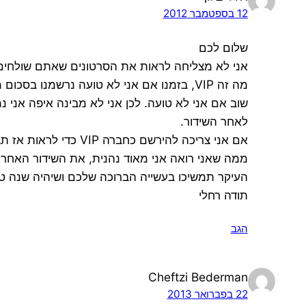
12 בספטמבר 2012
שלום לכם
אני לא מצליחה לראות את הסרטונים שאתם שולחים ד
מה זה VIP, בזמנו אם אני לא טועה נרשמנו בסכום מאוד קטן ואחרי חודש זה היה אמור לעלות למחיר של 87 ש"ח
שוב אם אני לא טועה. לכן אני לא מבינה איפה אני
לאחר השידור.
אם אני צריכה להירשם כחברה VIP כדי לראות אז תגידו לי ואני הרשם לזה כמובן אני אשלם את מה שתבקשו.
ממה שאני רואה אני מאוד נהנית, את השידור האחרון
העיקר תמשיכו בעשייה הברוכה שלכם ושיהיה שנה ט
תודה רחלי
הגב
Cheftzi Bederman
22 בפברואר 2013