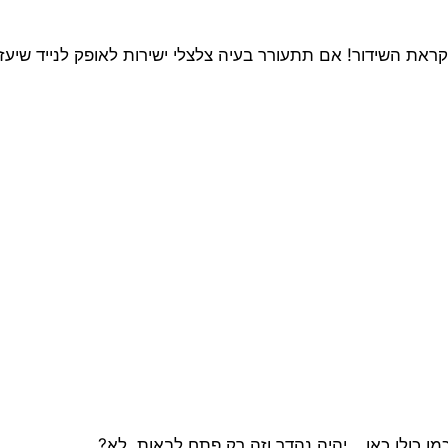
לקראת השידור! אם תתעורר בעיה צלצלי ישירות לאופק לנייד שיעז
מו כולן כאן… יהיה נהדר וזה רק פתח לבאות, לא?