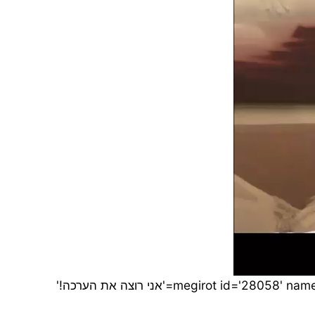
00:00
[megirot id='28058' nameenabled='true' namerequired='true' phoneenabled='true' phonerequired='true' sourcepage='' submitlabel='אני רוצה את הערכה!'