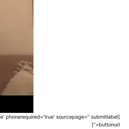
0:00
buttonurl='']