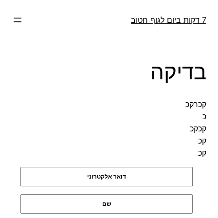
דלג
תוכן
7 דקות ביום לגוף חטוב
בדיקה
קכרקכ
כ
קכקכ
קכ
קכ